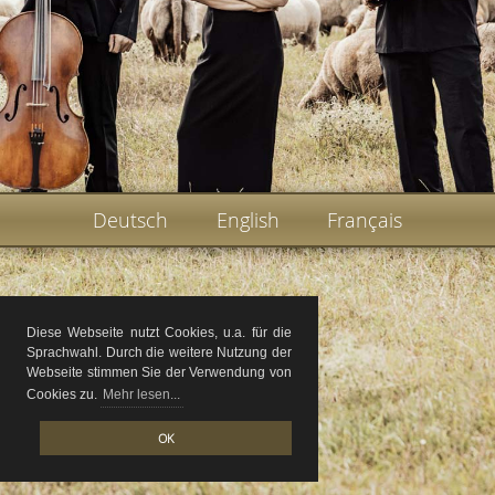
Deutsch
English
Français
Diese Webseite nutzt Cookies, u.a. für die
Sprachwahl. Durch die weitere Nutzung der
Webseite stimmen Sie der Verwendung von
Cookies zu.
Mehr lesen...
OK